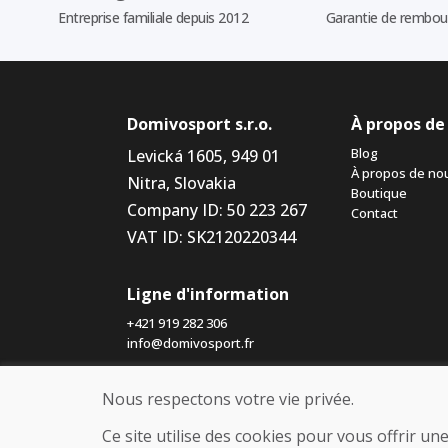
Entreprise familiale depuis 2012
Garantie de rembo
Domivosport s.r.o.
À propos de
Blog
Levická 1605, 949 01
À propos de no
Nitra, Slovakia
Boutique
Company ID: 50 223 267
Contact
VAT ID: SK2120220344
Ligne d'information
+421 919 282 306
info@domivosport.fr
Nous respectons votre vie privée.
Ce site utilise des cookies pour vous offrir u