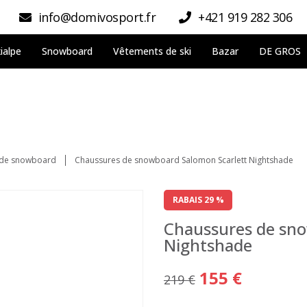
info@domivosport.fr
+421 919 282 306
ialpe
Snowboard
Vêtements de ski
Bazar
DE GROS
 de snowboard
Chaussures de snowboard Salomon Scarlett Nightshade
RABAIS 29 %
Chaussures de sno
Nightshade
155 €
219 €