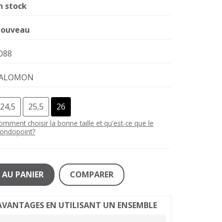
n stock
ouveau
088
ALOMON
24,5
25,5
26
omment choisir la bonne taille et qu'est-ce que le
ondopoint?
 AU PANIER
COMPARER
D'AVANTAGES EN UTILISANT UN ENSEMBLE