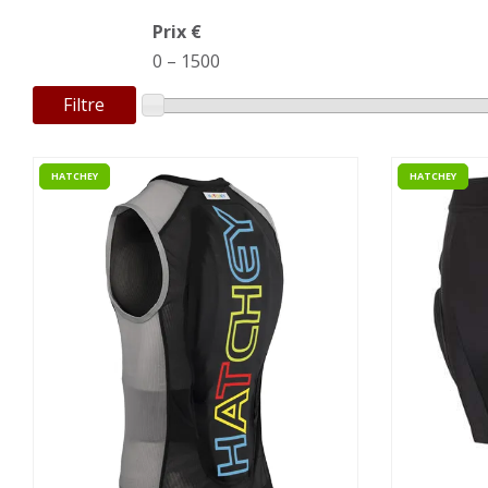
Prix €
0
–
1500
Filtre
HATCHEY
HATCHEY