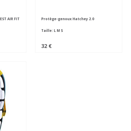
EST AIR FIT
Protège-genoux Hatchey 2.0
Taille:
L
M
S
32 €