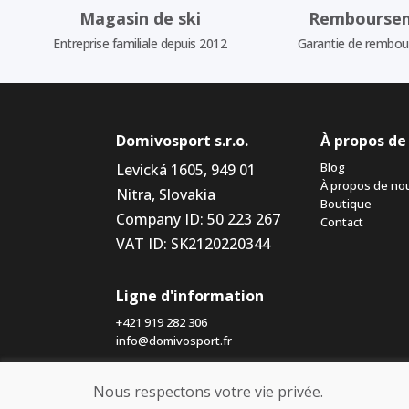
Magasin de ski
Rembourse
Entreprise familiale depuis 2012
Garantie de rembo
Domivosport s.r.o.
À propos de
Blog
Levická 1605, 949 01
À propos de no
Nitra, Slovakia
Boutique
Company ID: 50 223 267
Contact
VAT ID: SK2120220344
Ligne d'information
+421 919 282 306
info@domivosport.fr
Nous respectons votre vie privée.