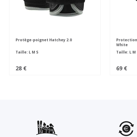
Protège-poignet Hatchey 2.0
Protection
White
Taille:
L
M
S
Taille:
L
M
28 €
69 €