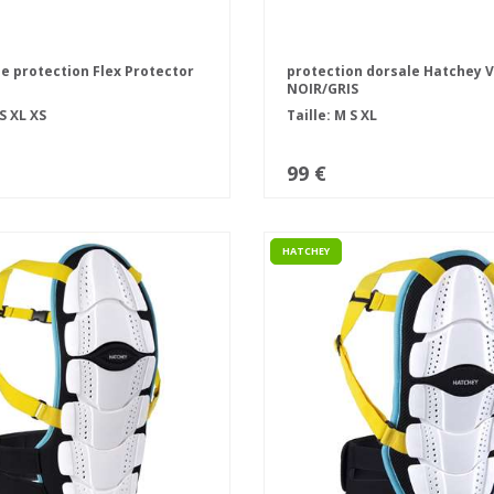
e protection Flex Protector
protection dorsale Hatchey V
NOIR/GRIS
S
XL
XS
Taille:
M
S
XL
99 €
HATCHEY