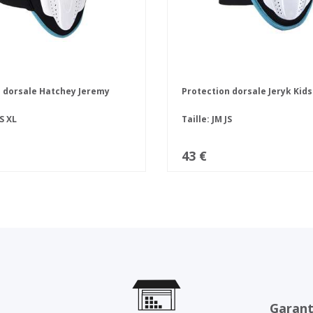
 dorsale Hatchey Jeremy
Protection dorsale Jeryk Kids
S
XL
Taille:
JM
JS
43 €
Garant