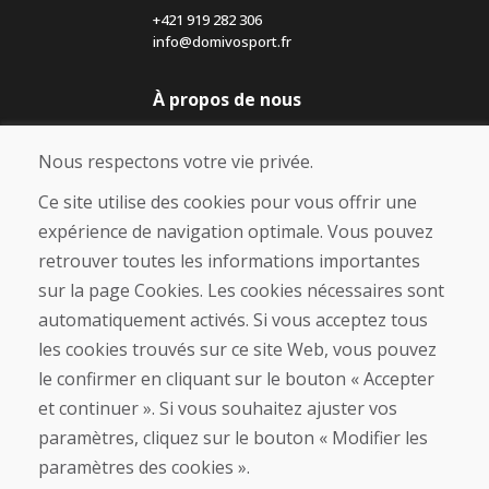
+421 919 282 306
info@domivosport.fr
À propos de nous
Blog
À propos de nous
Nous respectons votre vie privée.
Boutique
Contact
Ce site utilise des cookies pour vous offrir une
expérience de navigation optimale. Vous pouvez
Achat
retrouver toutes les informations importantes
Boutique en ligne
sur la page Cookies. Les cookies nécessaires sont
Conditions générales de vente (CGV)
automatiquement activés. Si vous acceptez tous
Expédition et paiement
les cookies trouvés sur ce site Web, vous pouvez
Procédure de réclamation
Politique de retour et d’échange
le confirmer en cliquant sur le bouton « Accepter
Politique de confidentialité (RGPD)
et continuer ». Si vous souhaitez ajuster vos
Gestion des Cookies
paramètres, cliquez sur le bouton « Modifier les
paramètres des cookies ».