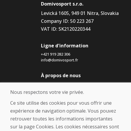
Domivosport s.r.o.
Levická 1605, 949 01 Nitra, Slovakia
Company ID: 50 223 267
VAT ID: SK2120220344
Ligne d'information
+421 919 282 306
info@domivosport.fr
À propos de nous
Blog
À propos de nous
Nous respectons votre vie privée.
Boutique
Contact
Ce site utilise des cookies pour vous offrir une
expérience de navigation optimale. Vous pouvez
Achat
retrouver toutes les informations importantes
Boutique en ligne
sur la page Cookies. Les cookies nécessaires sont