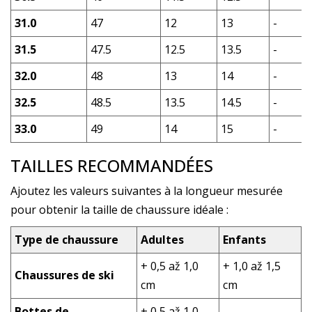
31.0
47
12
13
-
31.5
47.5
12.5
13.5
-
32.0
48
13
14
-
32.5
48.5
13.5
14.5
-
33.0
49
14
15
-
TAILLES RECOMMANDÉES
Ajoutez les valeurs suivantes à la longueur mesurée
pour obtenir la taille de chaussure idéale :
Type de chaussure
Adultes
Enfants
+ 0,5 až 1,0
+ 1,0 až 1,5
Chaussures de ski
cm
cm
Bottes de
+ 0,5 až 1,0