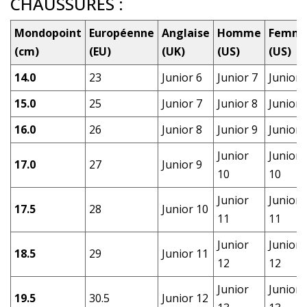
CHAUSSURES :
Mondopoint
Européenne
Anglaise
Homme
Femm
(cm)
(EU)
(UK)
(US)
(US)
14.0
23
Junior 6
Junior 7
Junior 
15.0
25
Junior 7
Junior 8
Junior 
16.0
26
Junior 8
Junior 9
Junior 
Junior
Junior
17.0
27
Junior 9
10
10
Junior
Junior
17.5
28
Junior 10
11
11
Junior
Junior
18.5
29
Junior 11
12
12
Junior
Junior
19.5
30.5
Junior 12