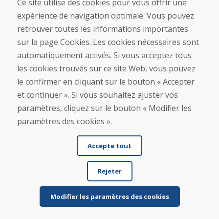
Ce site utilise des cookies pour vous offrir une
À propos de nous
expérience de navigation optimale. Vous pouvez
Blog
À propos de nous
retrouver toutes les informations importantes
Boutique
sur la page Cookies. Les cookies nécessaires sont
Contact
automatiquement activés. Si vous acceptez tous
les cookies trouvés sur ce site Web, vous pouvez
Achat
le confirmer en cliquant sur le bouton « Accepter
Boutique en ligne
et continuer ». Si vous souhaitez ajuster vos
Conditions générales de vente (CGV)
Expédition et paiement
paramètres, cliquez sur le bouton « Modifier les
Procédure de réclamation
paramètres des cookies ».
Politique de retour et d’échange
Politique de confidentialité (RGPD)
Gestion des Cookies
Accepte tout
Rejeter
Modifier les paramètres des cookies