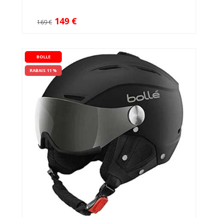
149 €
169 €
BOLLE
RABAIS 11 %