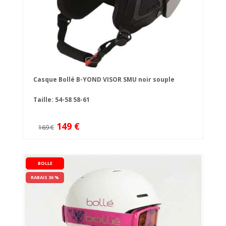
Casque Bollé B-YOND VISOR SMU noir souple
Taille:
54-58
58-61
149 €
169 €
BOLLE
RABAIS 36 %