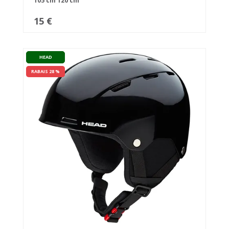
105 cm
120 cm
15 €
HEAD
RABAIS 28 %