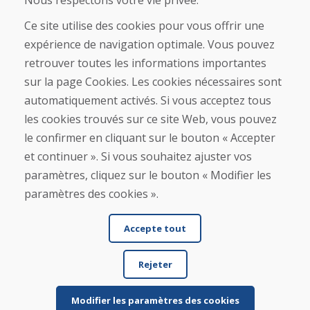
Nous respectons votre vie privée.
Boutique
Contact
Ce site utilise des cookies pour vous offrir une
expérience de navigation optimale. Vous pouvez
Achat
retrouver toutes les informations importantes
Boutique en ligne
sur la page Cookies. Les cookies nécessaires sont
Conditions générales de vente (CGV)
automatiquement activés. Si vous acceptez tous
Expédition et paiement
les cookies trouvés sur ce site Web, vous pouvez
Procédure de réclamation
Politique de retour et d’échange
le confirmer en cliquant sur le bouton « Accepter
Politique de confidentialité (RGPD)
et continuer ». Si vous souhaitez ajuster vos
Gestion des Cookies
paramètres, cliquez sur le bouton « Modifier les
paramètres des cookies ».
Accepte tout
Rejeter
© DOMIVOSPORT 2026, tous droits réservés
DUFEKSOFT
-
création de site internet
,
création de boutique en ligne
Modifier les paramètres des cookies