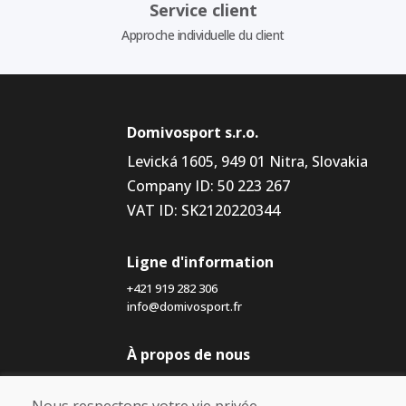
Service client
Approche individuelle du client
Domivosport s.r.o.
Levická 1605, 949 01 Nitra, Slovakia
Company ID: 50 223 267
VAT ID: SK2120220344
Ligne d'information
+421 919 282 306
info@domivosport.fr
À propos de nous
Blog
À propos de nous