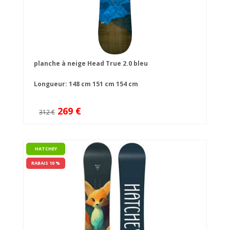
planche à neige Head True 2.0 bleu
Longueur:
148 cm
151 cm
154 cm
269 €
312 €
HATCHEY
RABAIS 10 %