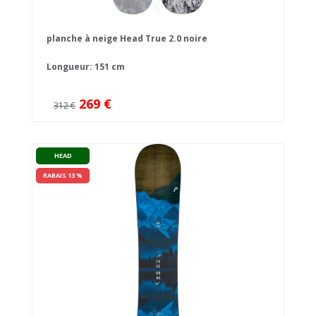
planche à neige Head True 2.0 noire
Longueur: 151 cm
269 €
312 €
HEAD
RABAIS 13 %