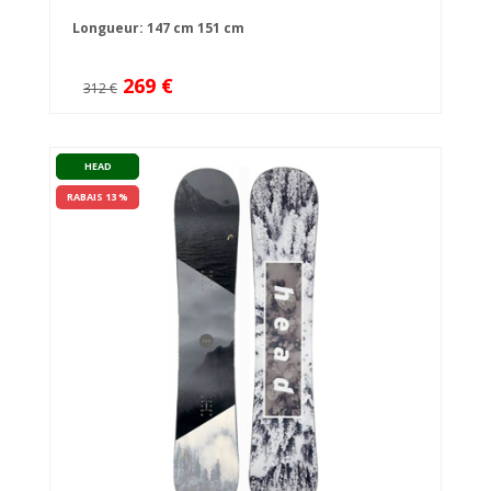
Longueur:
147 cm
151 cm
269 €
312 €
HEAD
RABAIS 13 %