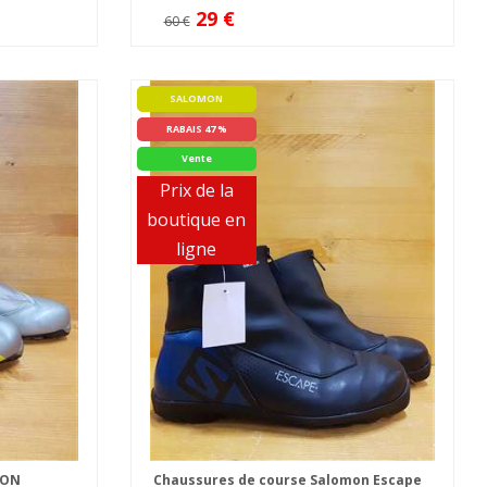
29 €
60 €
SALOMON
RABAIS 47 %
Vente
Prix de la
boutique en
ligne
MON
Chaussures de course Salomon Escape