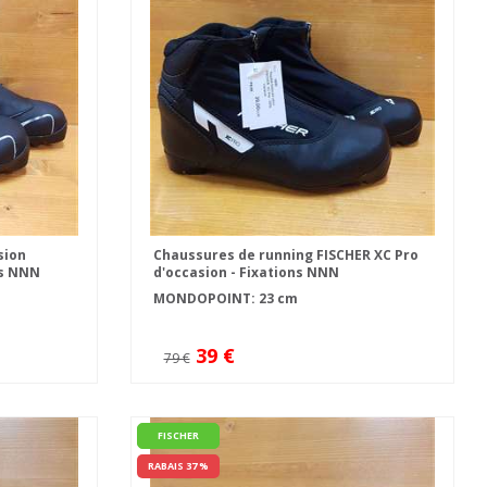
sion
Chaussures de running FISCHER XC Pro
ns NNN
d'occasion - Fixations NNN
MONDOPOINT: 23 cm
39 €
79 €
FISCHER
RABAIS 37 %