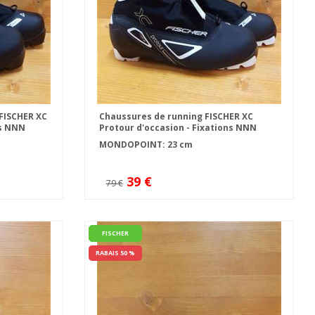
FISCHER XC
Chaussures de running FISCHER XC
ns NNN
Protour d'occasion - Fixations NNN
MONDOPOINT: 23 cm
39 €
79 €
FISCHER
RABAIS 50 %