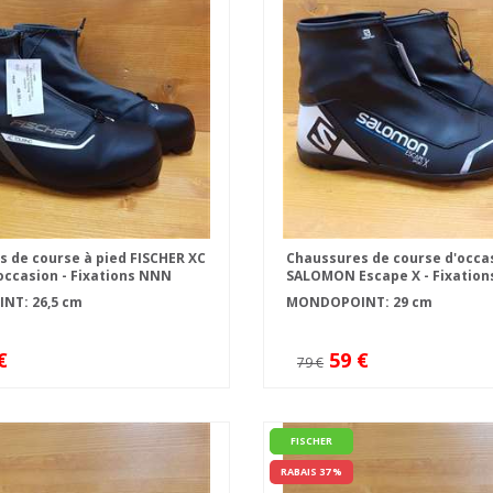
 de course à pied FISCHER XC
Chaussures de course d'occa
occasion - Fixations NNN
SALOMON Escape X - Fixatio
T: 26,5 cm
MONDOPOINT: 29 cm
€
59 €
79 €
FISCHER
RABAIS 37 %