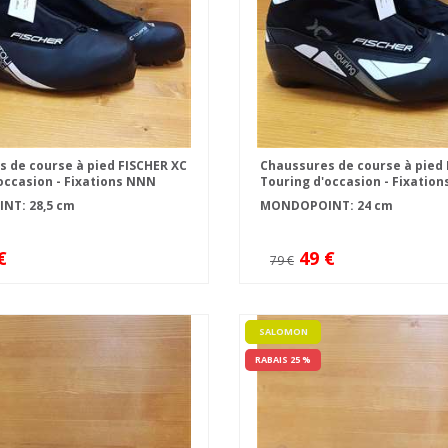
 de course à pied FISCHER XC
Chaussures de course à pied 
occasion - Fixations NNN
Touring d'occasion - Fixatio
T: 28,5 cm
MONDOPOINT: 24 cm
€
49 €
79 €
SALOMON
RABAIS 25 %