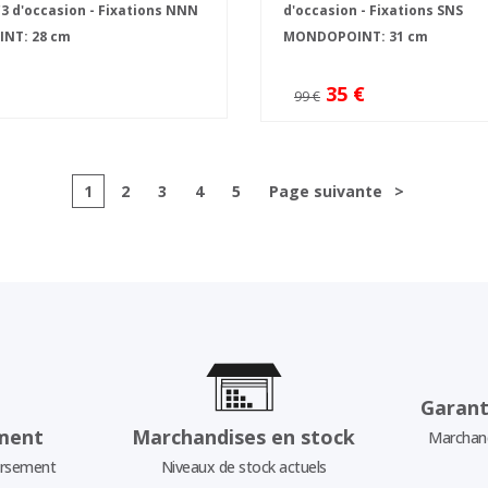
3 d'occasion - Fixations NNN
d'occasion - Fixations SNS
NT: 28 cm
MONDOPOINT: 31 cm
35 €
99 €
1
2
3
4
5
Page suivante
>
Garant
ment
Marchandises en stock
Marchand
ursement
Niveaux de stock actuels