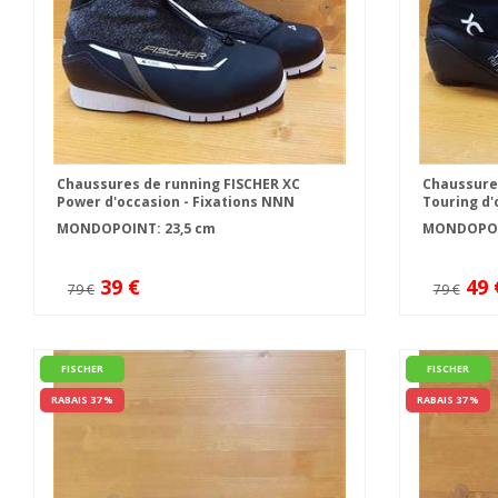
Chaussures de running FISCHER XC
Chaussures
Power d'occasion - Fixations NNN
Touring d'
MONDOPOINT: 23,5 cm
MONDOPOIN
39 €
49 
79 €
79 €
FISCHER
FISCHER
RABAIS 37 %
RABAIS 37 %