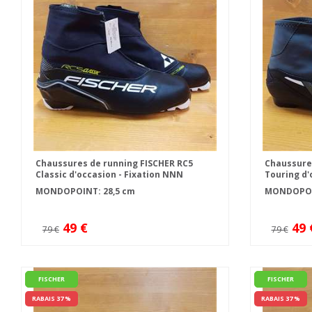
Chaussures de running FISCHER RC5
Chaussures
Classic d'occasion - Fixation NNN
Touring d'
MONDOPOINT: 28,5 cm
MONDOPOIN
49 €
49 
79 €
79 €
FISCHER
FISCHER
RABAIS 37 %
RABAIS 37 %