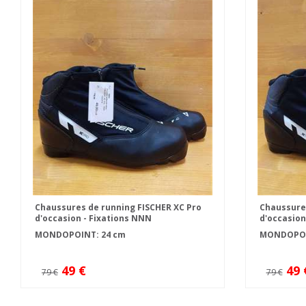
Chaussures de running FISCHER XC Pro
Chaussures
d'occasion - Fixations NNN
d'occasion
MONDOPOINT: 24 cm
MONDOPOIN
49 €
49 
79 €
79 €