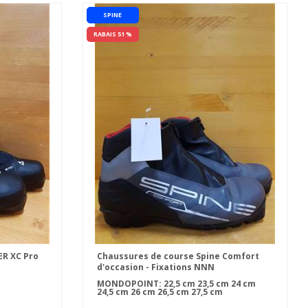
SPINE
RABAIS 51 %
ER XC Pro
Chaussures de course Spine Comfort
d'occasion - Fixations NNN
MONDOPOINT:
22,5 cm
23,5 cm
24 cm
24,5 cm
26 cm
26,5 cm
27,5 cm