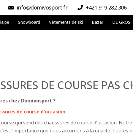
info@domivosport.fr
+421 919 282 306
ialpe
Snowboard
Vêtements de ski
Bazar
DE GROS
SSURES DE COURSE PAS C
ères chez Domivosport ?
ssures de course d'occasion.
rse qui vend des chaussures de course d'occasion. Notre of
 c’est l’importance que nous accordons à la qualité. Toutes 