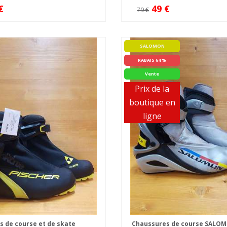
€
49 €
79 €
SALOMON
RABAIS 64 %
Vente
Prix de la
boutique en
ligne
 de course et de skate
Chaussures de course SALO