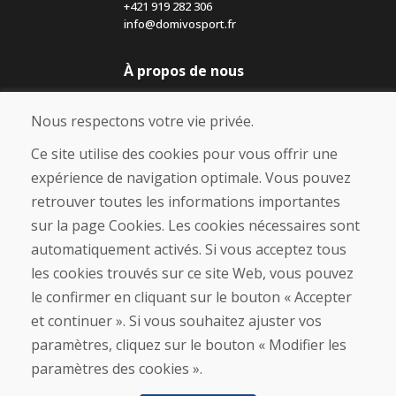
+421 919 282 306
info@domivosport.fr
À propos de nous
Blog
À propos de nous
Nous respectons votre vie privée.
Boutique
Contact
Ce site utilise des cookies pour vous offrir une
expérience de navigation optimale. Vous pouvez
Achat
retrouver toutes les informations importantes
Boutique en ligne
sur la page Cookies. Les cookies nécessaires sont
Conditions générales de vente (CGV)
automatiquement activés. Si vous acceptez tous
Expédition et paiement
les cookies trouvés sur ce site Web, vous pouvez
Procédure de réclamation
Politique de retour et d’échange
le confirmer en cliquant sur le bouton « Accepter
Politique de confidentialité (RGPD)
et continuer ». Si vous souhaitez ajuster vos
Gestion des Cookies
paramètres, cliquez sur le bouton « Modifier les
paramètres des cookies ».