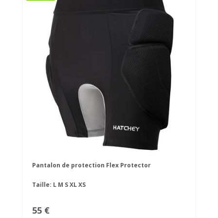
Pantalon de protection Flex Protector
Taille:
L
M
S
XL
XS
55 €