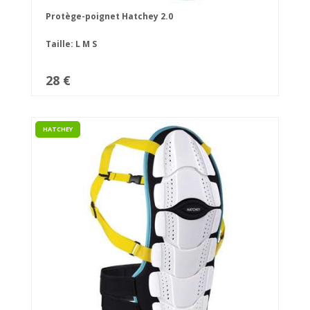
Protège-poignet Hatchey 2.0
Taille:
L
M
S
28 €
HATCHEY