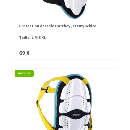
Protection dorsale Hatchey Jeremy White
Taille:
L
M
S
XL
69 €
HATCHEY