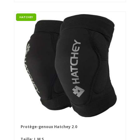
HATCHEY
Protège-genoux Hatchey 2.0
Taille:
L
M
S