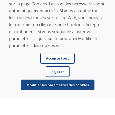
sur la page Cookies. Les cookies nécessaires sont
Ligne d'information
automatiquement activés. Si vous acceptez tous
+421 919 282 306
les cookies trouvés sur ce site Web, vous pouvez
info@domivosport.fr
le confirmer en cliquant sur le bouton « Accepter
et continuer ». Si vous souhaitez ajuster vos
À propos de nous
paramètres, cliquez sur le bouton « Modifier les
Blog
paramètres des cookies ».
À propos de nous
Boutique
Contact
Accepte tout
Achat
Rejeter
Boutique en ligne
Conditions générales de vente (CGV)
Modifier les paramètres des cookies
Expédition et paiement
Procédure de réclamation
Politique de retour et d’échange
Politique de confidentialité (RGPD)
Gestion des Cookies