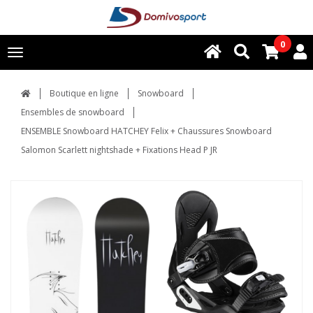
0
Toggle
navigation
Boutique en ligne
Snowboard
Ensembles de snowboard
ENSEMBLE Snowboard HATCHEY Felix + Chaussures Snowboard
Salomon Scarlett nightshade + Fixations Head P JR