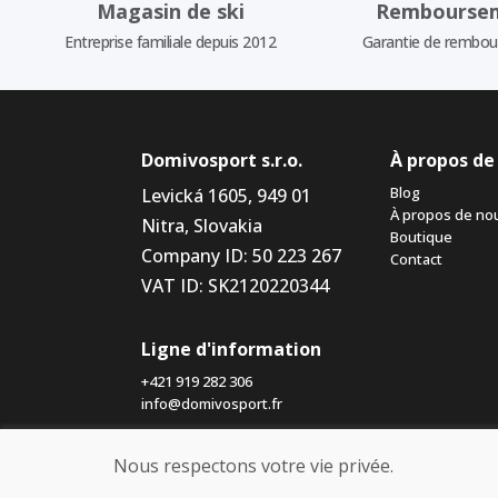
Magasin de ski
Rembourse
Entreprise familiale depuis 2012
Garantie de rembo
Domivosport s.r.o.
À propos de
Blog
Levická 1605, 949 01
À propos de no
Nitra, Slovakia
Boutique
Company ID: 50 223 267
Contact
VAT ID: SK2120220344
Ligne d'information
+421 919 282 306
info@domivosport.fr
Nous respectons votre vie privée.