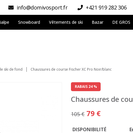
info@domivosport.fr
+421 919 282 306
ialpe
Snowboard
Vêtements de ski
Bazar
DE GROS
e ski de fond
Chaussures de course Fischer XC Pro Noir/blanc
RABAIS 24 %
Chaussures de cour
79 €
105 €
DISPONIBILITÉ
E