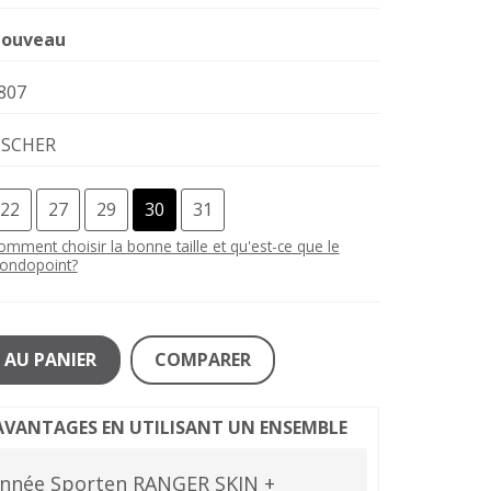
ouveau
807
ISCHER
22
27
29
30
31
omment choisir la bonne taille et qu'est-ce que le
ondopoint?
 AU PANIER
COMPARER
D'AVANTAGES EN UTILISANT UN ENSEMBLE
onnée Sporten RANGER SKIN +