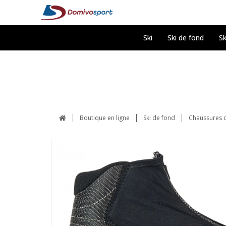
Ski
Ski de fond
Sk
Boutique en ligne
Ski de fond
Chaussures d