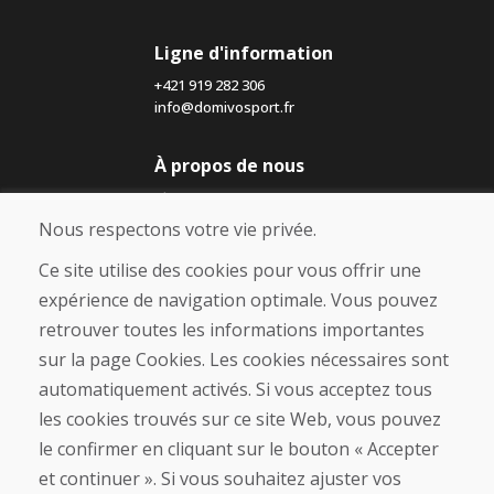
Ligne d'information
+421 919 282 306
info@domivosport.fr
À propos de nous
Blog
À propos de nous
Nous respectons votre vie privée.
Boutique
Contact
Ce site utilise des cookies pour vous offrir une
expérience de navigation optimale. Vous pouvez
Achat
retrouver toutes les informations importantes
Boutique en ligne
sur la page Cookies. Les cookies nécessaires sont
Conditions générales de vente (CGV)
automatiquement activés. Si vous acceptez tous
Expédition et paiement
les cookies trouvés sur ce site Web, vous pouvez
Procédure de réclamation
Politique de retour et d’échange
le confirmer en cliquant sur le bouton « Accepter
Politique de confidentialité (RGPD)
et continuer ». Si vous souhaitez ajuster vos
Gestion des Cookies