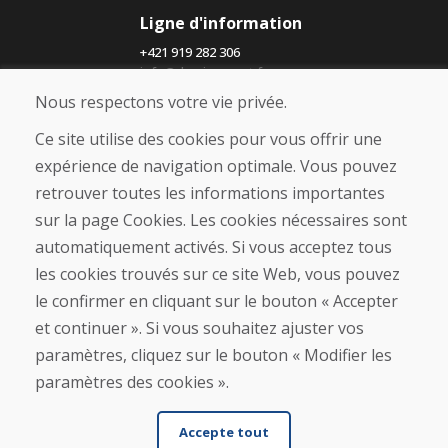
Ligne d'information
+421 919 282 306
info@domivosport.fr
Nous respectons votre vie privée.
À propos de nous
Ce site utilise des cookies pour vous offrir une
Blog
expérience de navigation optimale. Vous pouvez
À propos de nous
retrouver toutes les informations importantes
Boutique
Contact
sur la page Cookies. Les cookies nécessaires sont
automatiquement activés. Si vous acceptez tous
Achat
les cookies trouvés sur ce site Web, vous pouvez
Boutique en ligne
le confirmer en cliquant sur le bouton « Accepter
Conditions générales de vente (CGV)
et continuer ». Si vous souhaitez ajuster vos
Expédition et paiement
paramètres, cliquez sur le bouton « Modifier les
Procédure de réclamation
Politique de retour et d’échange
paramètres des cookies ».
Politique de confidentialité (RGPD)
Gestion des Cookies
Accepte tout