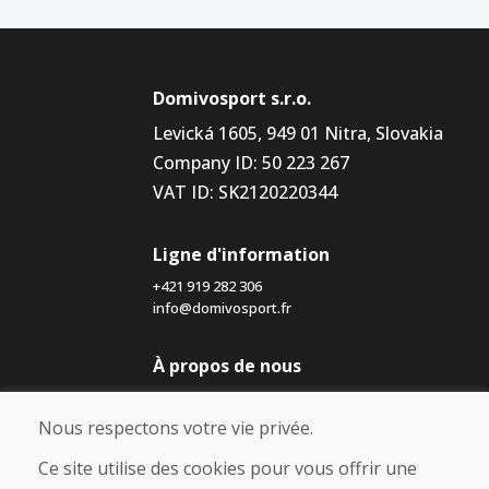
Domivosport s.r.o.
Levická 1605, 949 01 Nitra, Slovakia
Company ID: 50 223 267
VAT ID: SK2120220344
Ligne d'information
+421 919 282 306
info@domivosport.fr
À propos de nous
Blog
À propos de nous
Nous respectons votre vie privée.
Boutique
Contact
Ce site utilise des cookies pour vous offrir une