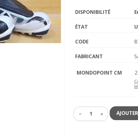
DISPONIBILITÉ
E
ÉTAT
U
CODE
8
FABRICANT
S
MONDOPOINT CM
2
C
M
AJOUTER
1