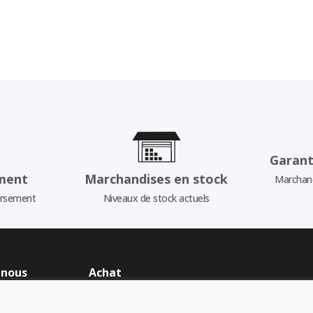
Garant
ment
Marchandises en stock
Marchand
ursement
Niveaux de stock actuels
 nous
Achat
Boutique en ligne
us
Conditions générales de vente