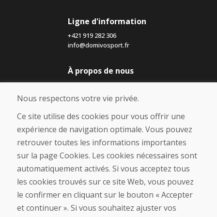
Ligne d'information
+421 919 282 306
info@domivosport.fr
À propos de nous
Blog
À propos de nous
Nous respectons votre vie privée.
Boutique
Contact
Ce site utilise des cookies pour vous offrir une
expérience de navigation optimale. Vous pouvez
Achat
retrouver toutes les informations importantes
Boutique en ligne
sur la page Cookies. Les cookies nécessaires sont
Conditions générales de vente (CGV)
automatiquement activés. Si vous acceptez tous
Expédition et paiement
les cookies trouvés sur ce site Web, vous pouvez
Procédure de réclamation
Politique de retour et d’échange
le confirmer en cliquant sur le bouton « Accepter
Politique de confidentialité (RGPD)
et continuer ». Si vous souhaitez ajuster vos
Gestion des Cookies