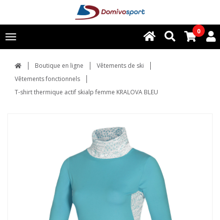
0
Toggle
navigation
Boutique en ligne
Vêtements de ski
Vêtements fonctionnels
T-shirt thermique actif skialp femme KRALOVA BLEU