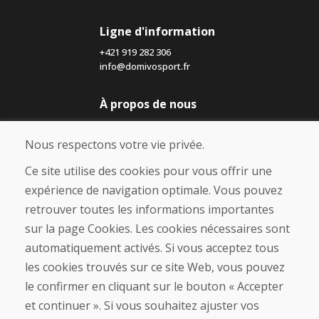
Ligne d'information
+421 919 282 306
info@domivosport.fr
À propos de nous
Blog
À propos de nous
Nous respectons votre vie privée.
Boutique
Contact
Ce site utilise des cookies pour vous offrir une
expérience de navigation optimale. Vous pouvez
Achat
retrouver toutes les informations importantes
Boutique en ligne
sur la page Cookies. Les cookies nécessaires sont
Conditions générales de vente (CGV)
automatiquement activés. Si vous acceptez tous
Expédition et paiement
les cookies trouvés sur ce site Web, vous pouvez
Procédure de réclamation
Politique de retour et d’échange
le confirmer en cliquant sur le bouton « Accepter
Politique de confidentialité (RGPD)
et continuer ». Si vous souhaitez ajuster vos
Gestion des Cookies