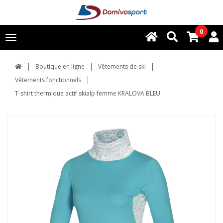
0
Toggle
navigation
Boutique en ligne
Vêtements de ski
Vêtements fonctionnels
T-shirt thermique actif skialp femme KRALOVA BLEU