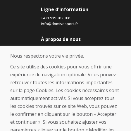
Ligne d'information
+421 919 282 306
info@domivosport.fr
À propos de nous
Blog
À propos de nous
Nous respectons votre vie privée.
Boutique
Contact
Ce site utilise des cookies pour vous offrir une
expérience de navigation optimale. Vous pouvez
Achat
retrouver toutes les informations importantes
Boutique en ligne
sur la page Cookies. Les cookies nécessaires sont
Conditions générales de vente (CGV)
automatiquement activés. Si vous acceptez tous
Expédition et paiement
les cookies trouvés sur ce site Web, vous pouvez
Procédure de réclamation
Politique de retour et d’échange
le confirmer en cliquant sur le bouton « Accepter
Politique de confidentialité (RGPD)
et continuer ». Si vous souhaitez ajuster vos
Gestion des Cookies
paramètres, cliquez sur le bouton « Modifier les