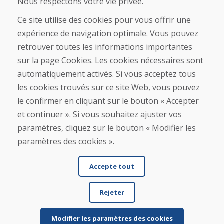
Nous respectons votre vie privée.
Boutique
Contact
Ce site utilise des cookies pour vous offrir une
expérience de navigation optimale. Vous pouvez
Achat
retrouver toutes les informations importantes
Boutique en ligne
sur la page Cookies. Les cookies nécessaires sont
Conditions générales de vente (CGV)
automatiquement activés. Si vous acceptez tous
Expédition et paiement
les cookies trouvés sur ce site Web, vous pouvez
Procédure de réclamation
Politique de retour et d’échange
le confirmer en cliquant sur le bouton « Accepter
Politique de confidentialité (RGPD)
et continuer ». Si vous souhaitez ajuster vos
Gestion des Cookies
paramètres, cliquez sur le bouton « Modifier les
paramètres des cookies ».
Accepte tout
Rejeter
© DOMIVOSPORT 2026, tous droits réservés
DUFEKSOFT
-
création de site internet
,
création de boutique en ligne
Modifier les paramètres des cookies