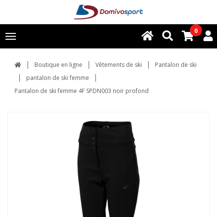
0
Toggle
navigation
Boutique en ligne
Vêtements de ski
Pantalon de ski
pantalon de ski femme
Pantalon de ski femme 4F SPDN003 noir profond