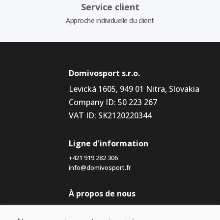
Service client
Approche individuelle du client
Domivosport s.r.o.
Levická 1605, 949 01 Nitra, Slovakia
Company ID: 50 223 267
VAT ID: SK2120220344
Ligne d'information
+421 919 282 306
info@domivosport.fr
À propos de nous
Blog
À propos de nous