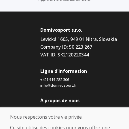
Domivosport s.r.o.
Levická 1605, 949 01 Nitra, Slovakia
Company ID: 50 223 267
VAT ID: SK2120220344
Ligne d'information
+421 919 282 306
info@domivosport.fr
À propos de nous
Blog
À propos de nous
Nous respectons votre vie privée.
Boutique
Contact
Ce site utilise des cookies pour vous offrir une