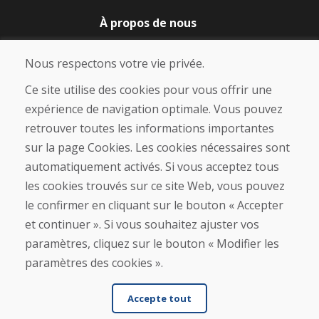
À propos de nous
Blog
À propos de nous
Nous respectons votre vie privée.
Boutique
Contact
Ce site utilise des cookies pour vous offrir une
expérience de navigation optimale. Vous pouvez
Achat
retrouver toutes les informations importantes
Boutique en ligne
sur la page Cookies. Les cookies nécessaires sont
Conditions générales de vente (CGV)
automatiquement activés. Si vous acceptez tous
Expédition et paiement
les cookies trouvés sur ce site Web, vous pouvez
Procédure de réclamation
Politique de retour et d’échange
le confirmer en cliquant sur le bouton « Accepter
Politique de confidentialité (RGPD)
et continuer ». Si vous souhaitez ajuster vos
Gestion des Cookies
paramètres, cliquez sur le bouton « Modifier les
paramètres des cookies ».
Accepte tout