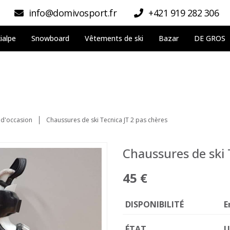
info@domivosport.fr
+421 919 282 306
ialpe
Snowboard
Vêtements de ski
Bazar
DE GROS
 d'occasion
Chaussures de ski Tecnica JT 2 pas chères
Chaussures de ski 
45 €
DISPONIBILITÉ
E
ÉTAT
U