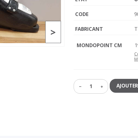
CODE
9
FABRICANT
T
>
MONDOPOINT CM
1
C
M
AJOUTER
1