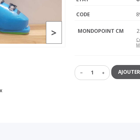
CODE
8
>
MONDOPOINT CM
2
C
M
AJOUTER
1
x