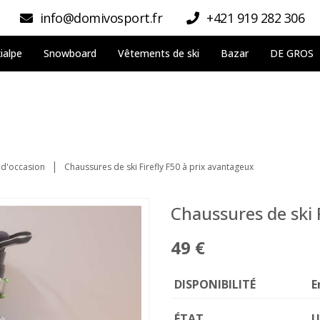
info@domivosport.fr
+421 919 282 306
ialpe
Snowboard
Vêtements de ski
Bazar
DE GROS
 d'occasion
Chaussures de ski Firefly F50 à prix avantageux
Chaussures de ski 
49 €
DISPONIBILITÉ
E
ÉTAT
U