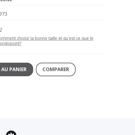
973
2
omment choisir la bonne taille et qu'est-ce que le
ondopoint?
 AU PANIER
COMPARER