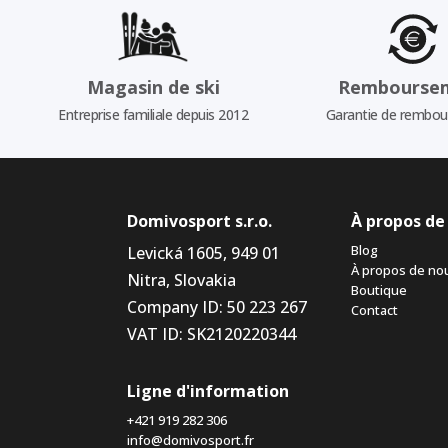
Magasin de ski
Rembourse
Entreprise familiale depuis 2012
Garantie de rembo
Domivosport s.r.o.
À propos de
Blog
Levická 1605, 949 01
À propos de no
Nitra, Slovakia
Boutique
Company ID: 50 223 267
Contact
VAT ID: SK2120220344
Ligne d'information
+421 919 282 306
info@domivosport.fr