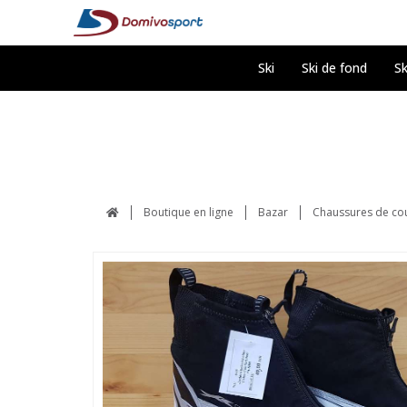
Ski
Ski de fond
Sk
Boutique en ligne
Bazar
Chaussures de co