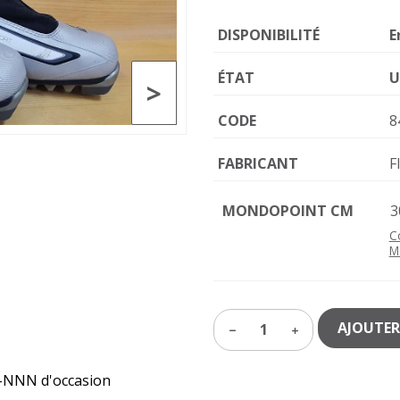
DISPONIBILITÉ
E
ÉTAT
U
>
CODE
8
FABRICANT
F
MONDOPOINT CM
3
C
M
AJOUTER
1
t-NNN d'occasion