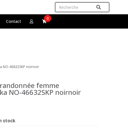
0
Contact
ka NO-46632SKP noirnoir
e randonnée femme
ska NO-46632SKP noirnoir
n stock