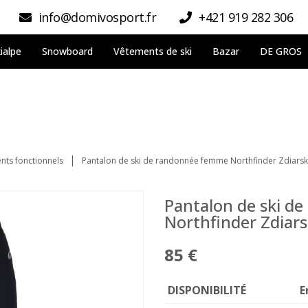
info@domivosport.fr
+421 919 282 306
ialpe
Snowboard
Vêtements de ski
Bazar
DE GROS
nts fonctionnels
Pantalon de ski de randonnée femme Northfinder Zdiars
Pantalon de ski d
Northfinder Zdiar
85 €
DISPONIBILITÉ
E