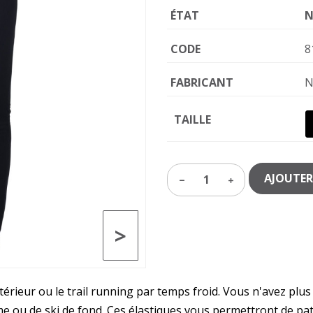
ÉTAT
N
CODE
8
FABRICANT
N
TAILLE
AJOUTER
1
>
térieur ou le trail running par temps froid. Vous n'avez p
e ou de ski de fond. Ces élastiques vous permettront de pati