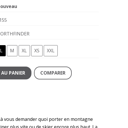
ouveau
155
ORTHFINDER
L
M
XL
XS
XXL
 AU PANIER
COMPARER
lus à vous demander quoi porter en montagne
ner plus vite ou de skier encore plus haut. La