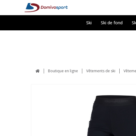
Ski
Ski de fond
Sk
Boutique en ligne
Vêtements de ski
Vêteme