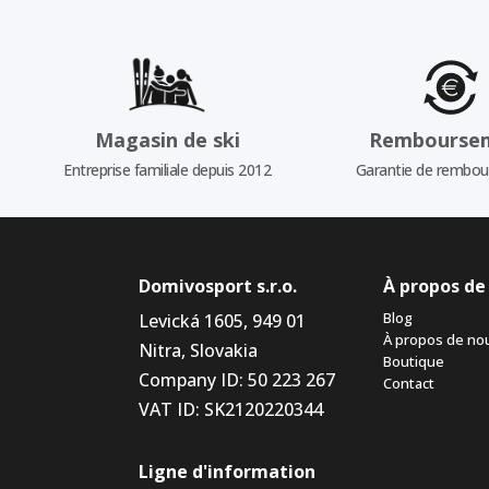
Magasin de ski
Rembourse
Entreprise familiale depuis 2012
Garantie de rembo
Domivosport s.r.o.
À propos de
Blog
Levická 1605, 949 01
À propos de no
Nitra, Slovakia
Boutique
Company ID: 50 223 267
Contact
VAT ID: SK2120220344
Ligne d'information