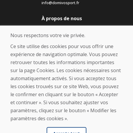
info@domivosport.fr
À propos de nous
Blog
À propos de nous
Nous respectons votre vie privée.
Boutique
Contact
Ce site utilise des cookies pour vous offrir une
expérience de navigation optimale. Vous pouvez
Achat
retrouver toutes les informations importantes
Boutique en ligne
sur la page Cookies. Les cookies nécessaires sont
Conditions générales de vente (CGV)
automatiquement activés. Si vous acceptez tous
Expédition et paiement
les cookies trouvés sur ce site Web, vous pouvez
Procédure de réclamation
Politique de retour et d’échange
le confirmer en cliquant sur le bouton « Accepter
Politique de confidentialité (RGPD)
et continuer ». Si vous souhaitez ajuster vos
Gestion des Cookies
paramètres, cliquez sur le bouton « Modifier les
paramètres des cookies ».