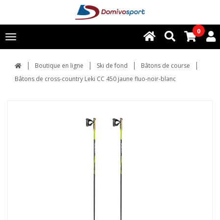
0
Toggle
navigation
Boutique en ligne
Ski de fond
Bâtons de course
Bâtons de cross-country Leki CC 450 jaune fluo-noir-blanc