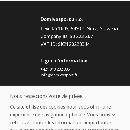
Domivosport s.r.o.
Levická 1605, 949 01 Nitra, Slovakia
Company ID: 50 223 267
VAT ID: SK2120220344
Ligne d'information
+421 919 282 306
info@domivosport.fr
À propos de nous
Nous respectons votre vie privée.
Blog
À propos de nous
Ce site utilise des cookies pour vous offrir une
Boutique
expérience de navigation optimale. Vous pouvez
Contact
retrouver toutes les informations importantes