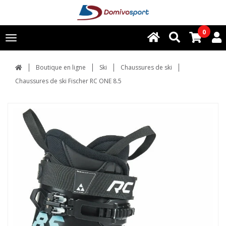
0
Toggle
navigation
Boutique en ligne
Ski
Chaussures de ski
Chaussures de ski Fischer RC ONE 8.5