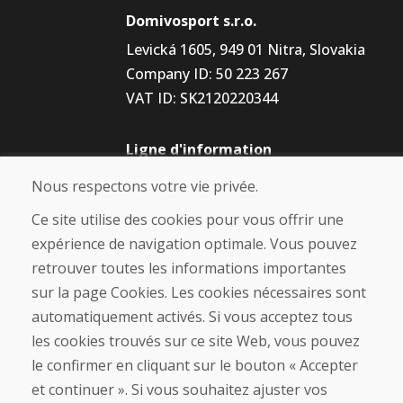
Domivosport s.r.o.
Levická 1605, 949 01 Nitra, Slovakia
Company ID: 50 223 267
VAT ID: SK2120220344
Ligne d'information
+421 919 282 306
Nous respectons votre vie privée.
info@domivosport.fr
Ce site utilise des cookies pour vous offrir une
À propos de nous
expérience de navigation optimale. Vous pouvez
retrouver toutes les informations importantes
Blog
À propos de nous
sur la page Cookies. Les cookies nécessaires sont
Boutique
automatiquement activés. Si vous acceptez tous
Contact
les cookies trouvés sur ce site Web, vous pouvez
le confirmer en cliquant sur le bouton « Accepter
Achat
et continuer ». Si vous souhaitez ajuster vos
Boutique en ligne