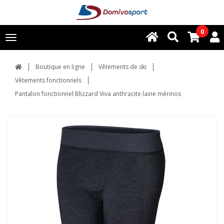
0
Toggle
navigation
Boutique en ligne
Vêtements de ski
Vêtements fonctionnels
Pantalon fonctionnel Blizzard Viva anthracite laine mérinos