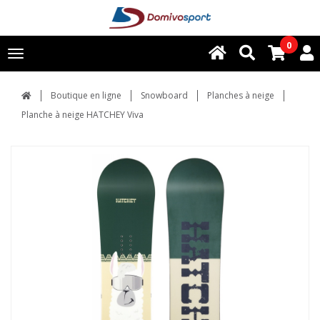
0
Toggle
navigation
Boutique en ligne
Snowboard
Planches à neige
Planche à neige HATCHEY Viva