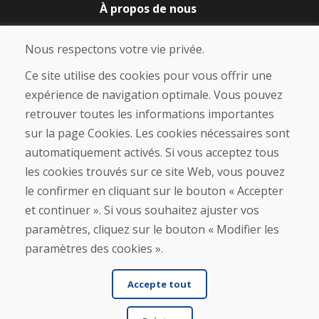
À propos de nous
Blog
À propos de nous
Nous respectons votre vie privée.
Boutique
Contact
Ce site utilise des cookies pour vous offrir une
expérience de navigation optimale. Vous pouvez
Achat
retrouver toutes les informations importantes
Boutique en ligne
sur la page Cookies. Les cookies nécessaires sont
Conditions générales de vente (CGV)
automatiquement activés. Si vous acceptez tous
Expédition et paiement
les cookies trouvés sur ce site Web, vous pouvez
Procédure de réclamation
Politique de retour et d’échange
le confirmer en cliquant sur le bouton « Accepter
Politique de confidentialité (RGPD)
et continuer ». Si vous souhaitez ajuster vos
Gestion des Cookies
paramètres, cliquez sur le bouton « Modifier les
paramètres des cookies ».
Accepte tout