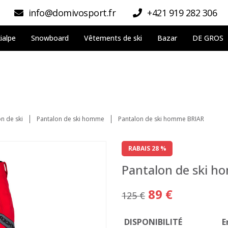
info@domivosport.fr
+421 919 282 306
ialpe
Snowboard
Vêtements de ski
Bazar
DE GROS
n de ski
Pantalon de ski homme
Pantalon de ski homme BRIAR
RABAIS 28 %
Pantalon de ski 
89 €
125 €
DISPONIBILITÉ
E