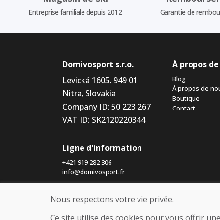
Entreprise familiale depuis 2012
Garantie de rembo
Domivosport s.r.o.
À propos de
Blog
Levická 1605, 949 01
À propos de no
Nitra, Slovakia
Boutique
Company ID: 50 223 267
Contact
VAT ID: SK2120220344
Ligne d'information
+421 919 282 306
info@domivosport.fr
Nous respectons votre vie privée.
Ce site utilise des cookies pour vous offrir u