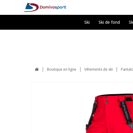
Ski
Ski de fond
Sk
Boutique en ligne
Vêtements de ski
Pantalo