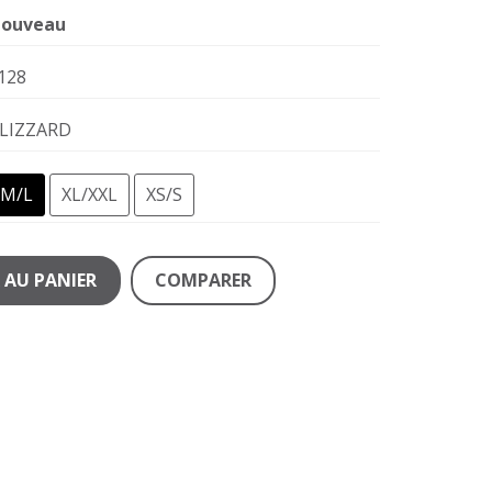
ouveau
128
LIZZARD
M/L
XL/XXL
XS/S
 AU PANIER
COMPARER