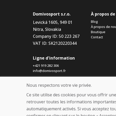
Domivosport s.r.o.
À propos de
Blog
Levická 1605, 949 01
À propos de no
Nitra, Slovakia
Boutique
Company ID: 50 223 267
Contact
VAT ID: SK2120220344
Ligne d'information
+421 919 282 306
info@domivosport.fr
Nous respectons votre vie privée.
Ce site utilise des cookies pour vous offrir u
retrouver toutes les informations importantes
automatiquement activés. Si vous acceptez tou
confirmer en cliquant sur le bouton « Accepter