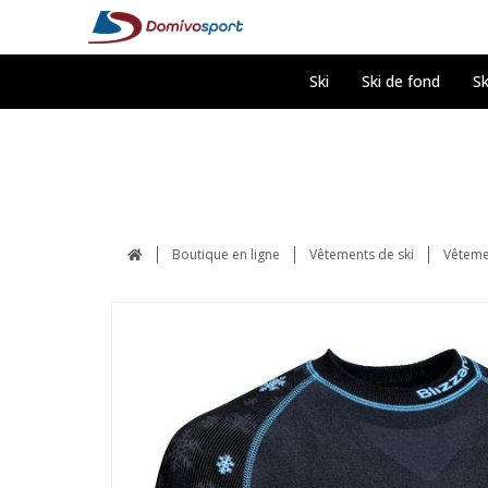
Ski
Ski de fond
Sk
Boutique en ligne
Vêtements de ski
Vêteme