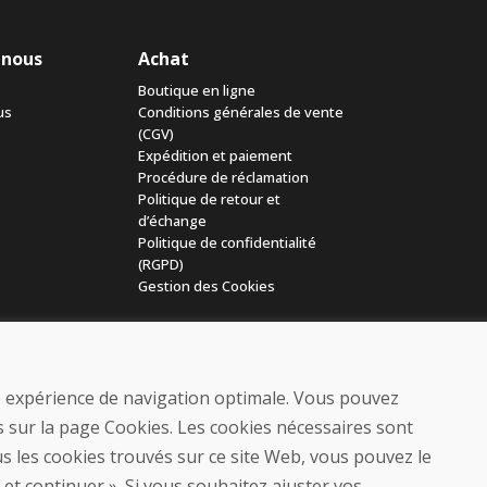
 nous
Achat
Boutique en ligne
us
Conditions générales de vente
(CGV)
Expédition et paiement
Procédure de réclamation
Politique de retour et
d’échange
Politique de confidentialité
(RGPD)
Gestion des Cookies
ne expérience de navigation optimale. Vous pouvez
 sur la page Cookies. Les cookies nécessaires sont
s les cookies trouvés sur ce site Web, vous pouvez le
© DOMIVOSPORT 2026, tous droits réservés
 et continuer ». Si vous souhaitez ajuster vos