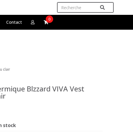
0
Contact
 clair
rmique Blzzard VIVA Vest
ir
n stock