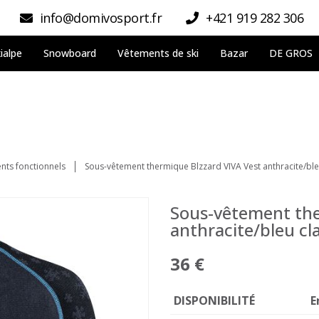
info@domivosport.fr
+421 919 282 306
ialpe
Snowboard
Vêtements de ski
Bazar
DE GROS
nts fonctionnels
Sous-vêtement thermique Blzzard VIVA Vest anthracite/bleu
Sous-vêtement the
anthracite/bleu cla
36 €
DISPONIBILITÉ
E