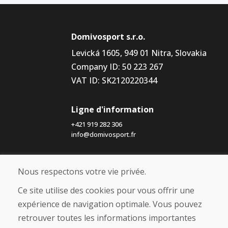
Domivosport s.r.o.
Levická 1605, 949 01 Nitra, Slovakia
Company ID: 50 223 267
VAT ID: SK2120220344
Ligne d'information
+421 919 282 306
info@domivosport.fr
À propos de nous
Nous respectons votre vie privée.
Blog
À propos de nous
Ce site utilise des cookies pour vous offrir une
Boutique
expérience de navigation optimale. Vous pouvez
Contact
retrouver toutes les informations importantes