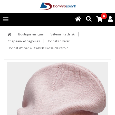
0
Toggle
navigation
Boutique en ligne
Vêtements de ski
Chapeaux et cagoules
Bonnets d'hiver
Bonnet d'hiver 4F CAD003 Rose clair froid