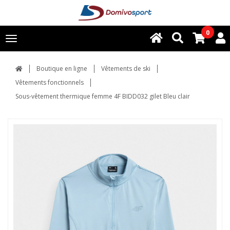
0
Toggle
navigation
Boutique en ligne
Vêtements de ski
Vêtements fonctionnels
Sous-vêtement thermique femme 4F BIDD032 gilet Bleu clair