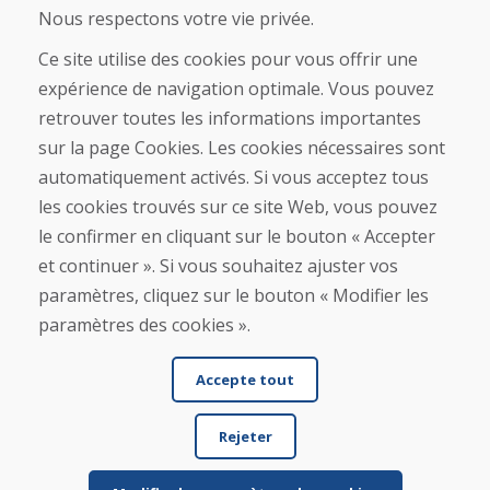
Nous respectons votre vie privée.
À propos de nous
Ce site utilise des cookies pour vous offrir une
Blog
expérience de navigation optimale. Vous pouvez
À propos de nous
retrouver toutes les informations importantes
Boutique
Contact
sur la page Cookies. Les cookies nécessaires sont
automatiquement activés. Si vous acceptez tous
Achat
les cookies trouvés sur ce site Web, vous pouvez
Boutique en ligne
le confirmer en cliquant sur le bouton « Accepter
Conditions générales de vente (CGV)
et continuer ». Si vous souhaitez ajuster vos
Expédition et paiement
paramètres, cliquez sur le bouton « Modifier les
Procédure de réclamation
Politique de retour et d’échange
paramètres des cookies ».
Politique de confidentialité (RGPD)
Gestion des Cookies
Accepte tout
Rejeter