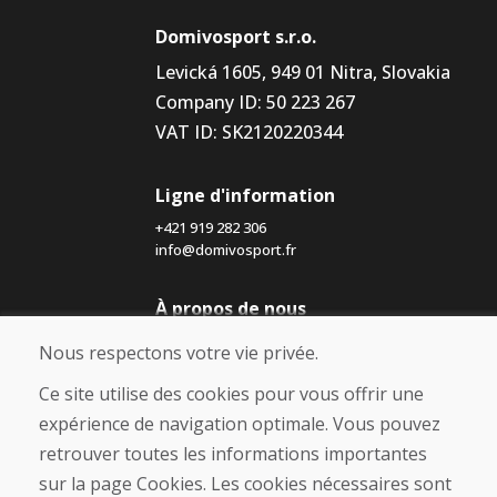
Domivosport s.r.o.
Levická 1605, 949 01 Nitra, Slovakia
Company ID: 50 223 267
VAT ID: SK2120220344
Ligne d'information
+421 919 282 306
info@domivosport.fr
À propos de nous
Blog
Nous respectons votre vie privée.
À propos de nous
Boutique
Ce site utilise des cookies pour vous offrir une
Contact
expérience de navigation optimale. Vous pouvez
retrouver toutes les informations importantes
Achat
sur la page Cookies. Les cookies nécessaires sont