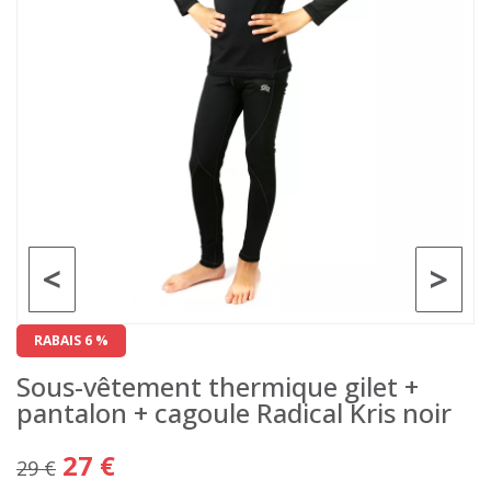
<
>
RABAIS 6 %
Sous-vêtement thermique gilet +
pantalon + cagoule Radical Kris noir
27 €
29 €