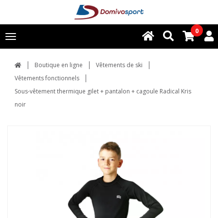
0
Toggle
navigation
Boutique en ligne
Vêtements de ski
Vêtements fonctionnels
Sous-vêtement thermique gilet + pantalon + cagoule Radical Kris
noir