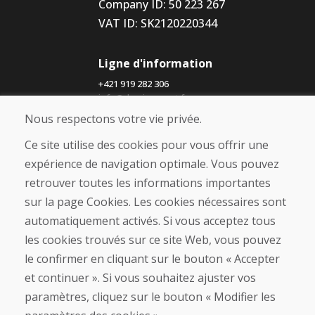
Company ID: 50 223 267
VAT ID: SK2120220344
Ligne d'information
+421 919 282 306
info@domivosport.fr
Nous respectons votre vie privée.
À propos de nous
Ce site utilise des cookies pour vous offrir une
Blog
expérience de navigation optimale. Vous pouvez
À propos de nous
retrouver toutes les informations importantes
Boutique
Contact
sur la page Cookies. Les cookies nécessaires sont
automatiquement activés. Si vous acceptez tous
Achat
les cookies trouvés sur ce site Web, vous pouvez
Boutique en ligne
le confirmer en cliquant sur le bouton « Accepter
Conditions générales de vente (CGV)
et continuer ». Si vous souhaitez ajuster vos
Expédition et paiement
paramètres, cliquez sur le bouton « Modifier les
Procédure de réclamation
Politique de retour et d’échange