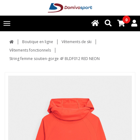
0
Toggle
navigation
Boutique en ligne
Vêtements de ski
Vêtements fonctionnels
String femme soutien-gorge 4F BLDF012 RED NEON