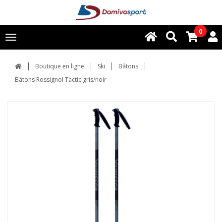
0
Toggle
navigation
Boutique en ligne
Ski
Bâtons
Bâtons Rossignol Tactic gris/noir