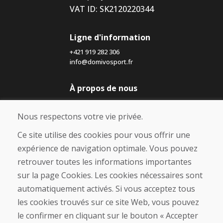
VAT ID: SK2120220344
Ligne d'information
+421 919 282 306
info@domivosport.fr
À propos de nous
Blog
À propos de nous
Nous respectons votre vie privée.
Boutique
Contact
Ce site utilise des cookies pour vous offrir une
expérience de navigation optimale. Vous pouvez
Achat
retrouver toutes les informations importantes
Boutique en ligne
sur la page Cookies. Les cookies nécessaires sont
Conditions générales de vente (CGV)
automatiquement activés. Si vous acceptez tous
Expédition et paiement
les cookies trouvés sur ce site Web, vous pouvez
Procédure de réclamation
Politique de retour et d’échange
le confirmer en cliquant sur le bouton « Accepter