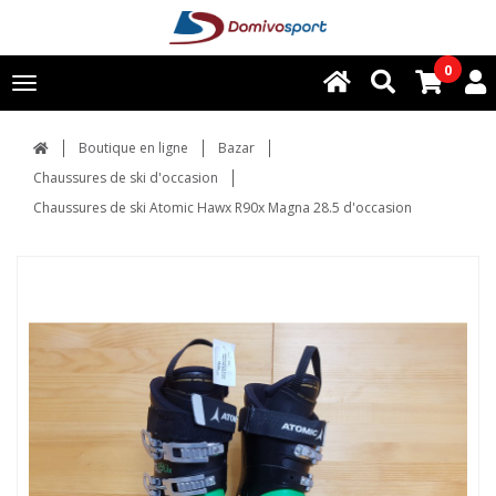
0
Toggle
navigation
Boutique en ligne
Bazar
Chaussures de ski d'occasion
Chaussures de ski Atomic Hawx R90x Magna 28.5 d'occasion