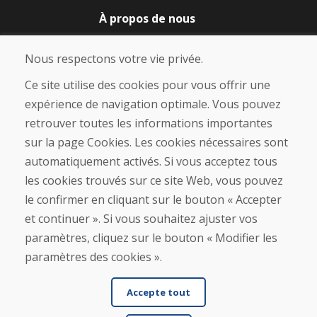
À propos de nous
Blog
À propos de nous
Nous respectons votre vie privée.
Boutique
Contact
Ce site utilise des cookies pour vous offrir une
expérience de navigation optimale. Vous pouvez
Achat
retrouver toutes les informations importantes
Boutique en ligne
sur la page Cookies. Les cookies nécessaires sont
Conditions générales de vente (CGV)
automatiquement activés. Si vous acceptez tous
Expédition et paiement
les cookies trouvés sur ce site Web, vous pouvez
Procédure de réclamation
Politique de retour et d’échange
le confirmer en cliquant sur le bouton « Accepter
Politique de confidentialité (RGPD)
et continuer ». Si vous souhaitez ajuster vos
Gestion des Cookies
paramètres, cliquez sur le bouton « Modifier les
paramètres des cookies ».
Accepte tout