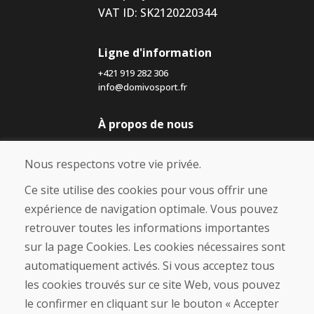
VAT ID: SK2120220344
Ligne d'information
+421 919 282 306
info@domivosport.fr
À propos de nous
Blog
À propos de nous
Nous respectons votre vie privée.
Boutique
Contact
Ce site utilise des cookies pour vous offrir une
expérience de navigation optimale. Vous pouvez
Achat
retrouver toutes les informations importantes
Boutique en ligne
sur la page Cookies. Les cookies nécessaires sont
Conditions générales de vente (CGV)
automatiquement activés. Si vous acceptez tous
Expédition et paiement
les cookies trouvés sur ce site Web, vous pouvez
Procédure de réclamation
Politique de retour et d’échange
le confirmer en cliquant sur le bouton « Accepter