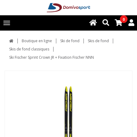
0
Toggle
navigation
Boutique en ligne
Ski de fond
Skis de fond
Skis de fond classiques
Ski Fischer Sprint Crown JR + Fixation Fischer NNN