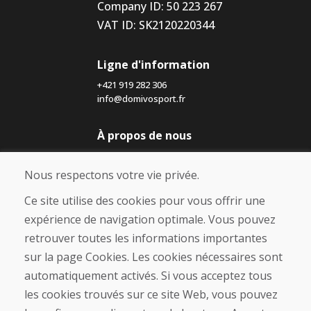
Company ID: 50 223 267
VAT ID: SK2120220344
Ligne d'information
+421 919 282 306
info@domivosport.fr
À propos de nous
Blog
À propos de nous
Nous respectons votre vie privée.
Boutique
Contact
Ce site utilise des cookies pour vous offrir une
expérience de navigation optimale. Vous pouvez
Achat
retrouver toutes les informations importantes
Boutique en ligne
sur la page Cookies. Les cookies nécessaires sont
Conditions générales de vente (CGV)
automatiquement activés. Si vous acceptez tous
Expédition et paiement
les cookies trouvés sur ce site Web, vous pouvez
Procédure de réclamation
Politique de retour et d’échange