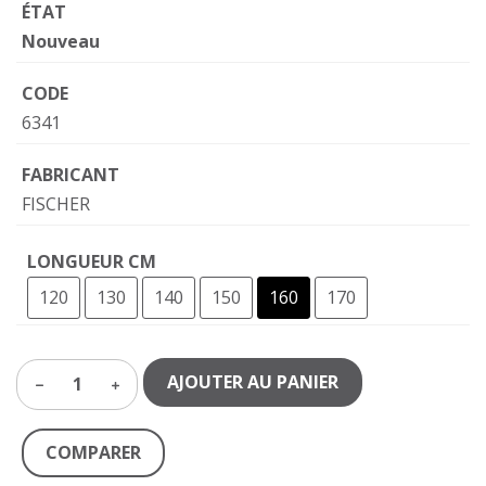
ÉTAT
Nouveau
CODE
6341
FABRICANT
FISCHER
LONGUEUR CM
120
130
140
150
160
170
AJOUTER AU PANIER
1
COMPARER