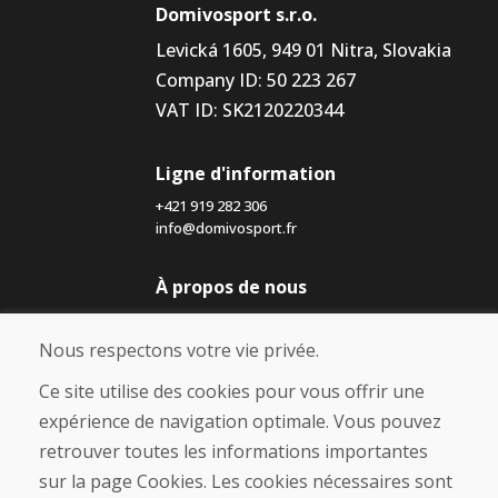
Domivosport s.r.o.
Levická 1605, 949 01 Nitra, Slovakia
Company ID: 50 223 267
VAT ID: SK2120220344
Ligne d'information
+421 919 282 306
info@domivosport.fr
À propos de nous
Blog
À propos de nous
Nous respectons votre vie privée.
Boutique
Contact
Ce site utilise des cookies pour vous offrir une
expérience de navigation optimale. Vous pouvez
Achat
retrouver toutes les informations importantes
Boutique en ligne
sur la page Cookies. Les cookies nécessaires sont