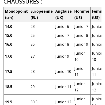
CHAUSSURES :
Mondopoint
Européenne
Anglaise
Homme
Femm
(cm)
(EU)
(UK)
(US)
(US)
14.0
23
Junior 6
Junior 7
Junior 
15.0
25
Junior 7
Junior 8
Junior 
16.0
26
Junior 8
Junior 9
Junior 
Junior
Junior
17.0
27
Junior 9
10
10
Junior
Junior
17.5
28
Junior 10
11
11
Junior
Junior
18.5
29
Junior 11
12
12
Junior
Junior
19.5
30.5
Junior 12