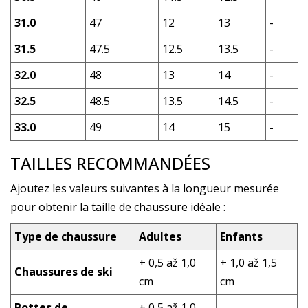
31.0
47
12
13
-
31.5
47.5
12.5
13.5
-
32.0
48
13
14
-
32.5
48.5
13.5
14.5
-
33.0
49
14
15
-
TAILLES RECOMMANDÉES
Ajoutez les valeurs suivantes à la longueur mesurée
pour obtenir la taille de chaussure idéale :
Type de chaussure
Adultes
Enfants
+ 0,5 až 1,0
+ 1,0 až 1,5
Chaussures de ski
cm
cm
Bottes de
+ 0,5 až 1,0