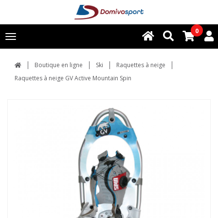
0
Toggle
navigation
Boutique en ligne
Ski
Raquettes à neige
Raquettes à neige GV Active Mountain Spin