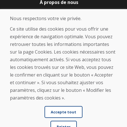
À propos de nous
Blog
À propos de nous
Nous respectons votre vie privée.
Boutique
Contact
Ce site utilise des cookies pour vous offrir une
expérience de navigation optimale. Vous pouvez
Achat
retrouver toutes les informations importantes
Boutique en ligne
sur la page Cookies. Les cookies nécessaires sont
Conditions générales de vente (CGV)
automatiquement activés. Si vous acceptez tous
Expédition et paiement
les cookies trouvés sur ce site Web, vous pouvez
Procédure de réclamation
Politique de retour et d’échange
le confirmer en cliquant sur le bouton « Accepter
Politique de confidentialité (RGPD)
et continuer ». Si vous souhaitez ajuster vos
Gestion des Cookies
paramètres, cliquez sur le bouton « Modifier les
paramètres des cookies ».
Accepte tout
Rejeter