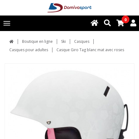
0
Toggle
navigation
Boutique en ligne
Ski
Casques
Casques pour adultes
Casque Giro Tag blanc mat avec roses