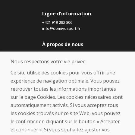
Ligne d'information
+421 919 282 306
info@domivosport.fr
À propos de nous
Blog
À propos de nous
Nous respectons votre vie privée.
Boutique
Contact
Ce site utilise des cookies pour vous offrir une
expérience de navigation optimale. Vous pouvez
Achat
retrouver toutes les informations importantes
Boutique en ligne
sur la page Cookies. Les cookies nécessaires sont
Conditions générales de vente (CGV)
automatiquement activés. Si vous acceptez tous
Expédition et paiement
les cookies trouvés sur ce site Web, vous pouvez
Procédure de réclamation
Politique de retour et d’échange
le confirmer en cliquant sur le bouton « Accepter
Politique de confidentialité (RGPD)
et continuer ». Si vous souhaitez ajuster vos
Gestion des Cookies