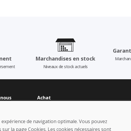
Garant
ment
Marchandises en stock
Marchand
ursement
Niveaux de stock actuels
 nous
Achat
Boutique en ligne
us
Conditions générales de vente
(CGV)
ne expérience de navigation optimale. Vous pouvez
Expédition et paiement
 sur la page Cookies. Les cookies nécessaires sont
Procédure de réclamation