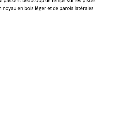
 qui passent beaucoup de temps sur les pistes
 noyau en bois léger et de parois latérales