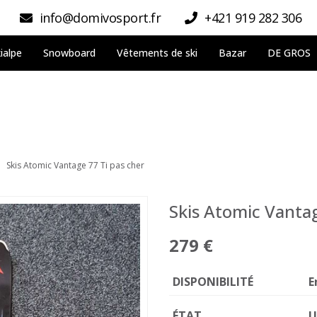
info@domivosport.fr
+421 919 282 306
ialpe
Snowboard
Vêtements de ski
Bazar
DE GROS
Skis Atomic Vantage 77 Ti pas cher
Skis Atomic Vantag
279 €
DISPONIBILITÉ
E
ÉTAT
U