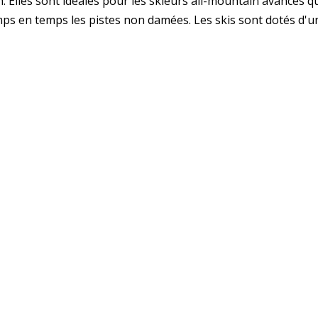
ain. Elles sont idéales pour les skieurs all-mountain avancés
ps en temps les pistes non damées. Les skis sont dotés d'un