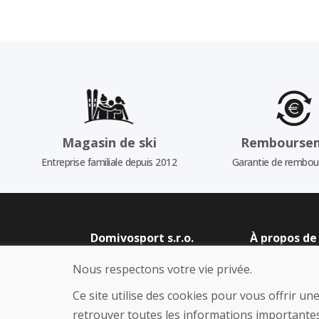
Magasin de ski
Rembourse
Entreprise familiale depuis 2012
Garantie de rembo
Domivosport s.r.o.
À propos de
Blog
Levická 1605, 949 01
Nous respectons votre vie privée.
À propos de no
Nitra, Slovakia
Boutique
Ce site utilise des cookies pour vous offrir u
Company ID: 50 223 267
Contact
retrouver toutes les informations importantes
VAT ID: SK2120220344