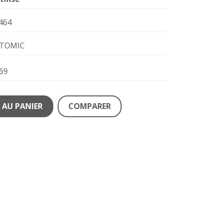
464
TOMIC
69
 AU PANIER
COMPARER