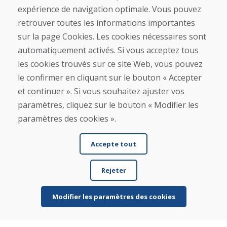
expérience de navigation optimale. Vous pouvez
retrouver toutes les informations importantes
Ligne d'information
sur la page Cookies. Les cookies nécessaires sont
+421 919 282 306
automatiquement activés. Si vous acceptez tous
info@domivosport.fr
les cookies trouvés sur ce site Web, vous pouvez
le confirmer en cliquant sur le bouton « Accepter
À propos de nous
et continuer ». Si vous souhaitez ajuster vos
Blog
À propos de nous
paramètres, cliquez sur le bouton « Modifier les
Boutique
paramètres des cookies ».
Contact
Accepte tout
Achat
Boutique en ligne
Rejeter
Conditions générales de vente (CGV)
Expédition et paiement
Procédure de réclamation
Modifier les paramètres des cookies
Politique de retour et d’échange
Politique de confidentialité (RGPD)
Gestion des Cookies