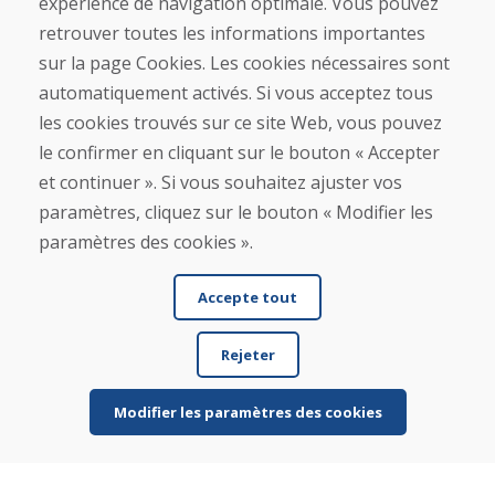
expérience de navigation optimale. Vous pouvez
retrouver toutes les informations importantes
Ligne d'information
sur la page Cookies. Les cookies nécessaires sont
+421 919 282 306
automatiquement activés. Si vous acceptez tous
info@domivosport.fr
les cookies trouvés sur ce site Web, vous pouvez
le confirmer en cliquant sur le bouton « Accepter
À propos de nous
et continuer ». Si vous souhaitez ajuster vos
Blog
À propos de nous
paramètres, cliquez sur le bouton « Modifier les
Boutique
paramètres des cookies ».
Contact
Accepte tout
Achat
Boutique en ligne
Rejeter
Conditions générales de vente (CGV)
Expédition et paiement
Procédure de réclamation
Modifier les paramètres des cookies
Politique de retour et d’échange
Politique de confidentialité (RGPD)
Gestion des Cookies