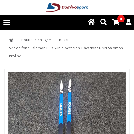
0
Toggle
navigation
Boutique en ligne
Bazar
Skis de fond Salomon RC8 Skin d'occasion + fixations NNN Salomon
Prolink.