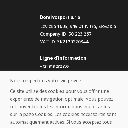
Domivosport s.r.o.
Levická 1605, 949 01 Nitra, Slovakia
Company ID: 50 223 267
VAT ID: SK2120220344
Ligne d'information
+421 919 282 306
info@domivosport.fr
Nous respectons votre vie privée.
À propos de nous
Ce site utilise des cookies pour vous offrir une
Blog
expérience de navigation optimale. Vous pouvez
À propos de nous
retrouver toutes les informations importantes
Boutique
Contact
sur la page Cookies. Les cookies nécessaires sont
automatiquement activés. Si vous acceptez tous
Achat