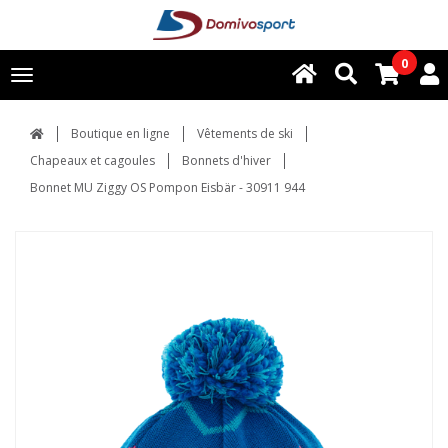
0
Toggle
navigation
Boutique en ligne
Vêtements de ski
Chapeaux et cagoules
Bonnets d'hiver
Bonnet MU Ziggy OS Pompon Eisbär - 30911 944