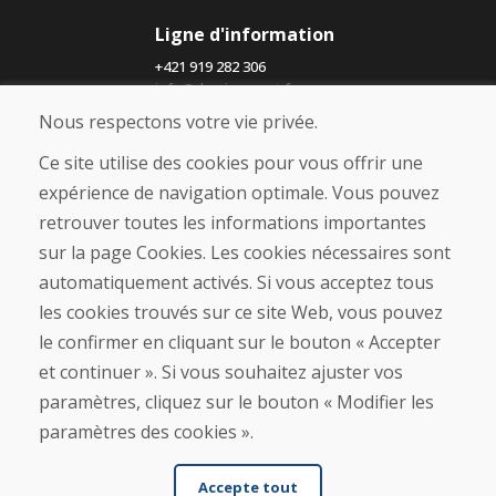
Ligne d'information
+421 919 282 306
info@domivosport.fr
Nous respectons votre vie privée.
À propos de nous
Ce site utilise des cookies pour vous offrir une
Blog
expérience de navigation optimale. Vous pouvez
À propos de nous
retrouver toutes les informations importantes
Boutique
Contact
sur la page Cookies. Les cookies nécessaires sont
automatiquement activés. Si vous acceptez tous
Achat
les cookies trouvés sur ce site Web, vous pouvez
Boutique en ligne
le confirmer en cliquant sur le bouton « Accepter
Conditions générales de vente (CGV)
et continuer ». Si vous souhaitez ajuster vos
Expédition et paiement
paramètres, cliquez sur le bouton « Modifier les
Procédure de réclamation
Politique de retour et d’échange
paramètres des cookies ».
Politique de confidentialité (RGPD)
Gestion des Cookies
Accepte tout