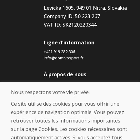
Levická 1605, 949 01 Nitra, Slovakia
Company ID: 50 223 267
VAT ID: SK2120220344
Ligne d'information
+421 919 282 306
info@domivosport.fr
À propos de nous
Blog
À propos de nous
Nous respectons votre vie privée.
Boutique
Contact
Ce site utilise des cookies pour vous offrir une
expérience de navigation optimale. Vous pouvez
Achat
retrouver toutes les informations importantes
Boutique en ligne
sur la page Cookies. Les cookies nécessaires sont
Conditions générales de vente (CGV)
automatiquement activés. Si vous acceptez tous