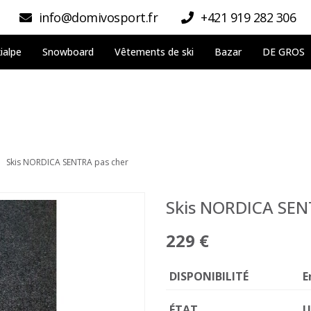
info@domivosport.fr
+421 919 282 306
ialpe
Snowboard
Vêtements de ski
Bazar
DE GROS
Skis NORDICA SENTRA pas cher
Skis NORDICA SEN
229 €
DISPONIBILITÉ
E
ÉTAT
U