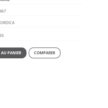
967
ORDICA
65
 AU PANIER
COMPARER