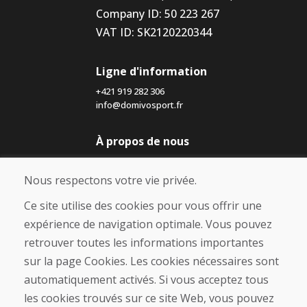
Company ID: 50 223 267
VAT ID: SK2120220344
Ligne d'information
+421 919 282 306
info@domivosport.fr
À propos de nous
Blog
À propos de nous
Nous respectons votre vie privée.
Boutique
Contact
Ce site utilise des cookies pour vous offrir une
expérience de navigation optimale. Vous pouvez
Achat
retrouver toutes les informations importantes
Boutique en ligne
sur la page Cookies. Les cookies nécessaires sont
Conditions générales de vente (CGV)
automatiquement activés. Si vous acceptez tous
Expédition et paiement
les cookies trouvés sur ce site Web, vous pouvez
Procédure de réclamation